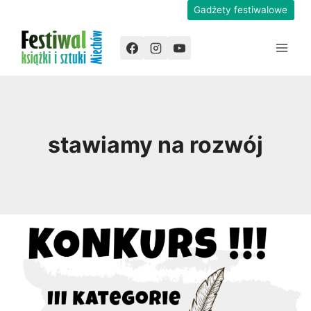
Przejdź
Gadżety festiwalowe
do
treści
stawiamy na rozwój