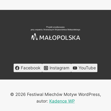
strony
strona
Facebook
Instagram
YouTube
© 2026 Festiwal Miechów Motyw WordPress,
autor:
Kadence WP