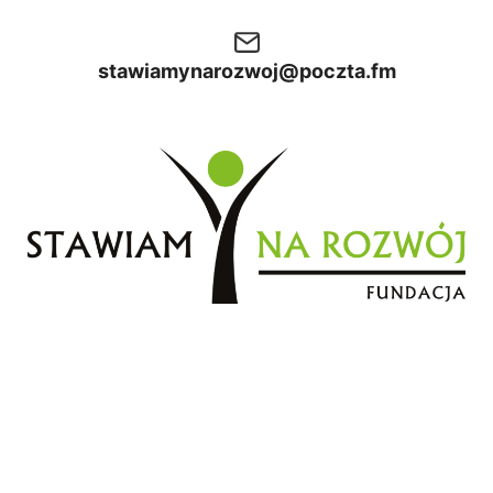
stawiamynarozwoj@poczta.fm