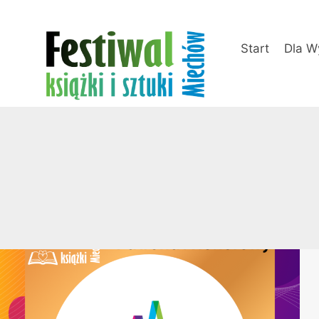
Przejdź
do
treści
Start
Dla W