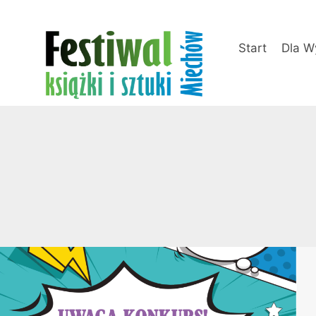
Przejdź
do
treści
Start
Dla W