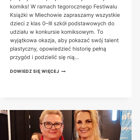
komiks! W ramach tegorocznego Festiwalu
Książki w Miechowie zapraszamy wszystkie
dzieci z klas 0–III szkół podstawowych do
udziału w konkursie komiksowym. To
wyjątkowa okazja, aby pokazać swój talent
plastyczny, opowiedzieć historię pełną
przygód i podzielić się nią…
MÓJ
DOWIEDZ SIĘ WIĘCEJ
KOMIKS
–
KONKURS
DLA
NAJMŁODSZYCH