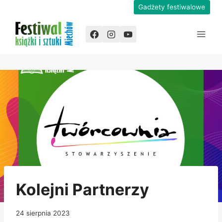
Przejdź
Gadżety festiwalowe
do
treści
Kolejni Partnerzy
24 sierpnia 2023