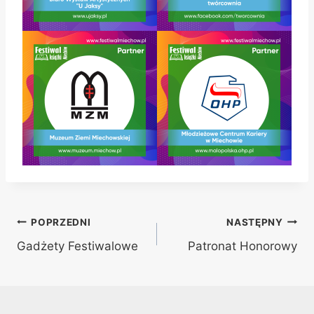
Nawigacja
POPRZEDNI
NASTĘPNY
Gadżety Festiwalowe
Patronat Honorowy
wpisu